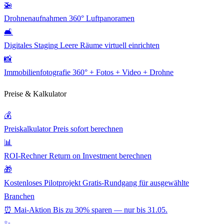
🚁
Drohnenaufnahmen
360° Luftpanoramen
🛋️
Digitales Staging
Leere Räume virtuell einrichten
📸
Immobilienfotografie
360° + Fotos + Video + Drohne
Preise & Kalkulator
💰
Preiskalkulator
Preis sofort berechnen
📊
ROI-Rechner
Return on Investment berechnen
🎁
Kostenloses Pilotprojekt
Gratis-Rundgang für ausgewählte
Branchen
⏰ Mai-Aktion
Bis zu 30% sparen — nur bis 31.05.
✨