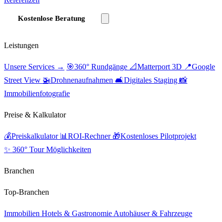
Kostenlose Beratung
Leistungen
Unsere Services →
🎯
360° Rundgänge
📐
Matterport 3D
📍
Google
Street View
🚁
Drohnenaufnahmen
🛋️
Digitales Staging
📸
Immobilienfotografie
Preise & Kalkulator
💰
Preiskalkulator
📊
ROI-Rechner
🎁
Kostenloses Pilotprojekt
✨ 360° Tour Möglichkeiten
Branchen
Top-Branchen
Immobilien
Hotels & Gastronomie
Autohäuser & Fahrzeuge