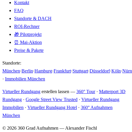
Kontakt
FAQ
Standorte & DACH
ROI-Rechner
🎁 Pilotprojekt
⏰ Mai-Aktion
Preise & Pakete
Standorte:
München
·
Berlin
·
Hamburg
·
Frankfurt
·
Stuttgart
·
Düsseldorf
·
Köln
·
Nürn
·
Immobilien München
Virtueller Rundgang
erstellen lassen —
360° Tour
·
Matterport 3D
Rundgang
·
Google Street View Trusted
·
Virtueller Rundgang
Immobilien
·
Virtueller Rundgang Hotel
·
360° Aufnahmen
München
© 2026 360 Grad Aufnahmen — Alexander Fischl