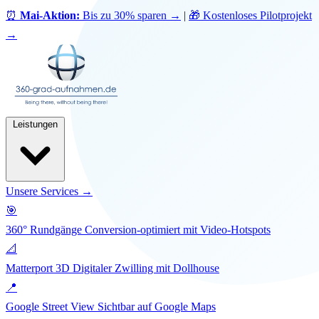
⏰
Mai-Aktion:
Bis zu 30% sparen
→
|
🎁 Kostenloses Pilotprojekt
→
Leistungen
Unsere Services →
🎯
360° Rundgänge
Conversion-optimiert mit Video-Hotspots
📐
Matterport 3D
Digitaler Zwilling mit Dollhouse
📍
Google Street View
Sichtbar auf Google Maps