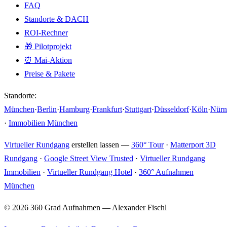
FAQ
Standorte & DACH
ROI-Rechner
🎁 Pilotprojekt
⏰ Mai-Aktion
Preise & Pakete
Standorte:
München
·
Berlin
·
Hamburg
·
Frankfurt
·
Stuttgart
·
Düsseldorf
·
Köln
·
Nürn
·
Immobilien München
Virtueller Rundgang
erstellen lassen —
360° Tour
·
Matterport 3D
Rundgang
·
Google Street View Trusted
·
Virtueller Rundgang
Immobilien
·
Virtueller Rundgang Hotel
·
360° Aufnahmen
München
© 2026 360 Grad Aufnahmen — Alexander Fischl