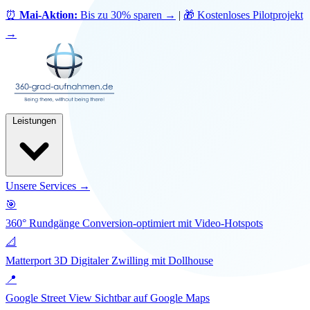
⏰
Mai-Aktion:
Bis zu 30% sparen
→
|
🎁 Kostenloses Pilotprojekt
→
Leistungen
Unsere Services →
🎯
360° Rundgänge
Conversion-optimiert mit Video-Hotspots
📐
Matterport 3D
Digitaler Zwilling mit Dollhouse
📍
Google Street View
Sichtbar auf Google Maps