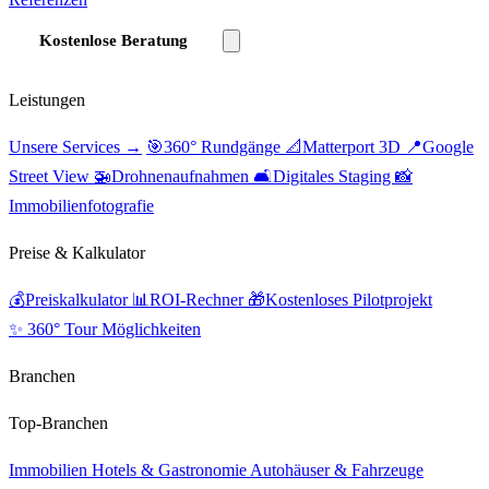
Kostenlose Beratung
Leistungen
Unsere Services →
🎯
360° Rundgänge
📐
Matterport 3D
📍
Google
Street View
🚁
Drohnenaufnahmen
🛋️
Digitales Staging
📸
Immobilienfotografie
Preise & Kalkulator
💰
Preiskalkulator
📊
ROI-Rechner
🎁
Kostenloses Pilotprojekt
✨ 360° Tour Möglichkeiten
Branchen
Top-Branchen
Immobilien
Hotels & Gastronomie
Autohäuser & Fahrzeuge