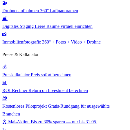
🚁
Drohnenaufnahmen
360° Luftpanoramen
🛋️
Digitales Staging
Leere Räume virtuell einrichten
📸
Immobilienfotografie
360° + Fotos + Video + Drohne
Preise & Kalkulator
💰
Preiskalkulator
Preis sofort berechnen
📊
ROI-Rechner
Return on Investment berechnen
🎁
Kostenloses Pilotprojekt
Gratis-Rundgang für ausgewählte
Branchen
⏰ Mai-Aktion
Bis zu 30% sparen — nur bis 31.05.
✨