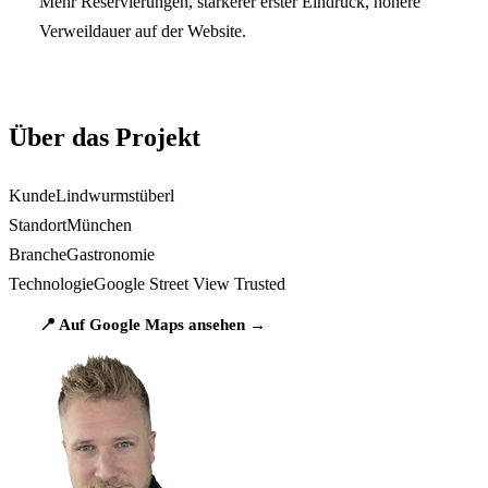
Mehr Reservierungen, stärkerer erster Eindruck, höhere
Verweildauer auf der Website.
Über das Projekt
Kunde
Lindwurmstüberl
Standort
München
Branche
Gastronomie
Technologie
Google Street View Trusted
📍 Auf Google Maps ansehen →