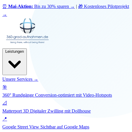
⏰
Mai-Aktion:
Bis zu 30% sparen
→
|
🎁 Kostenloses Pilotprojekt
→
Leistungen
Unsere Services →
🎯
360° Rundgänge
Conversion-optimiert mit Video-Hotspots
📐
Matterport 3D
Digitaler Zwilling mit Dollhouse
📍
Google Street View
Sichtbar auf Google Maps