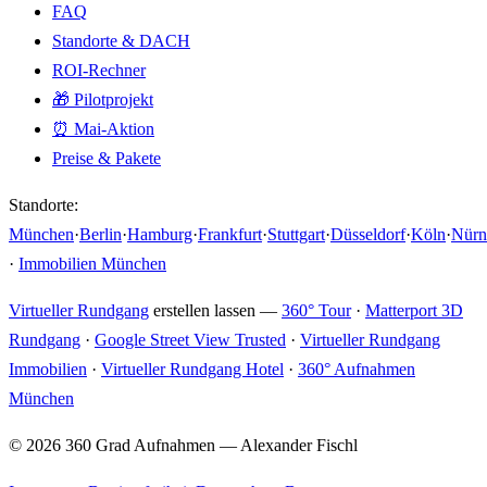
FAQ
Standorte & DACH
ROI-Rechner
🎁 Pilotprojekt
⏰ Mai-Aktion
Preise & Pakete
Standorte:
München
·
Berlin
·
Hamburg
·
Frankfurt
·
Stuttgart
·
Düsseldorf
·
Köln
·
Nürn
·
Immobilien München
Virtueller Rundgang
erstellen lassen —
360° Tour
·
Matterport 3D
Rundgang
·
Google Street View Trusted
·
Virtueller Rundgang
Immobilien
·
Virtueller Rundgang Hotel
·
360° Aufnahmen
München
© 2026 360 Grad Aufnahmen — Alexander Fischl