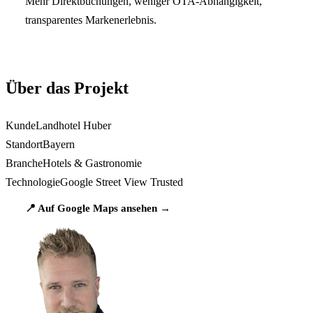
Mehr Direktbuchungen, weniger OTA-Abhängigkeit,
transparentes Markenerlebnis.
Über das Projekt
Kunde
Landhotel Huber
Standort
Bayern
Branche
Hotels & Gastronomie
Technologie
Google Street View Trusted
📍 Auf Google Maps ansehen →