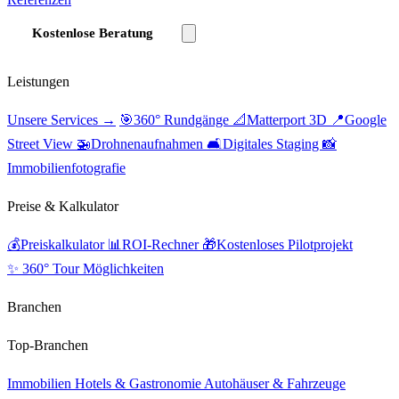
Kostenlose Beratung
Leistungen
Unsere Services →
🎯
360° Rundgänge
📐
Matterport 3D
📍
Google
Street View
🚁
Drohnenaufnahmen
🛋️
Digitales Staging
📸
Immobilienfotografie
Preise & Kalkulator
💰
Preiskalkulator
📊
ROI-Rechner
🎁
Kostenloses Pilotprojekt
✨ 360° Tour Möglichkeiten
Branchen
Top-Branchen
Immobilien
Hotels & Gastronomie
Autohäuser & Fahrzeuge