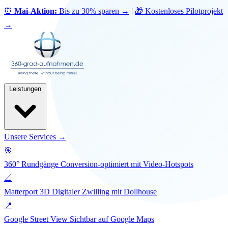
⏰
Mai-Aktion:
Bis zu 30% sparen
→
|
🎁 Kostenloses Pilotprojekt
→
Leistungen
Unsere Services →
🎯
360° Rundgänge
Conversion-optimiert mit Video-Hotspots
📐
Matterport 3D
Digitaler Zwilling mit Dollhouse
📍
Google Street View
Sichtbar auf Google Maps