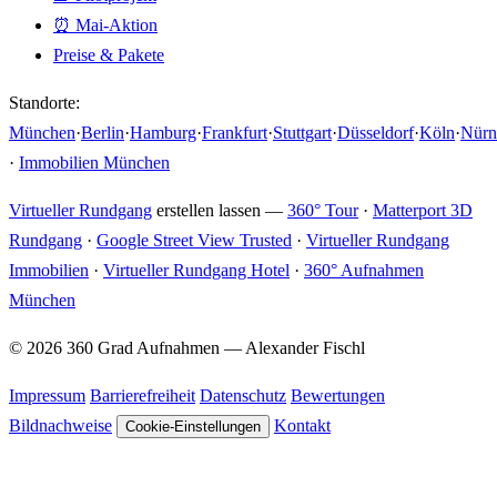
⏰ Mai-Aktion
Preise & Pakete
Standorte:
München
·
Berlin
·
Hamburg
·
Frankfurt
·
Stuttgart
·
Düsseldorf
·
Köln
·
Nürn
·
Immobilien München
Virtueller Rundgang
erstellen lassen —
360° Tour
·
Matterport 3D
Rundgang
·
Google Street View Trusted
·
Virtueller Rundgang
Immobilien
·
Virtueller Rundgang Hotel
·
360° Aufnahmen
München
© 2026 360 Grad Aufnahmen — Alexander Fischl
Impressum
Barrierefreiheit
Datenschutz
Bewertungen
Bildnachweise
Kontakt
Cookie-Einstellungen