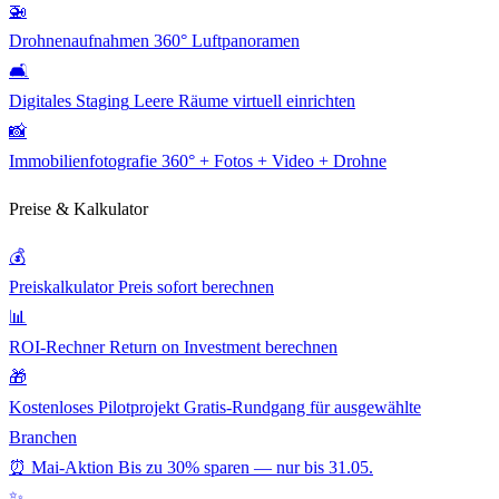
🚁
Drohnenaufnahmen
360° Luftpanoramen
🛋️
Digitales Staging
Leere Räume virtuell einrichten
📸
Immobilienfotografie
360° + Fotos + Video + Drohne
Preise & Kalkulator
💰
Preiskalkulator
Preis sofort berechnen
📊
ROI-Rechner
Return on Investment berechnen
🎁
Kostenloses Pilotprojekt
Gratis-Rundgang für ausgewählte
Branchen
⏰ Mai-Aktion
Bis zu 30% sparen — nur bis 31.05.
✨