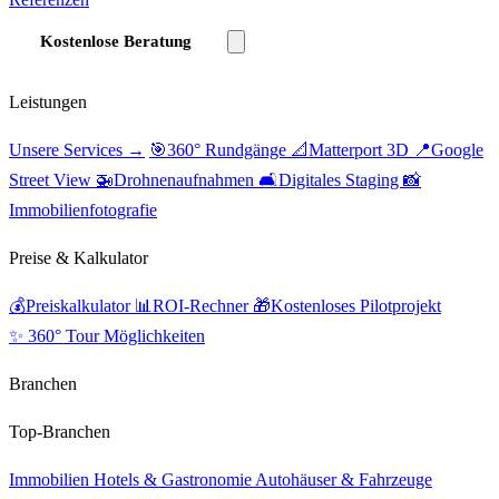
Kostenlose Beratung
Leistungen
Unsere Services →
🎯
360° Rundgänge
📐
Matterport 3D
📍
Google
Street View
🚁
Drohnenaufnahmen
🛋️
Digitales Staging
📸
Immobilienfotografie
Preise & Kalkulator
💰
Preiskalkulator
📊
ROI-Rechner
🎁
Kostenloses Pilotprojekt
✨ 360° Tour Möglichkeiten
Branchen
Top-Branchen
Immobilien
Hotels & Gastronomie
Autohäuser & Fahrzeuge