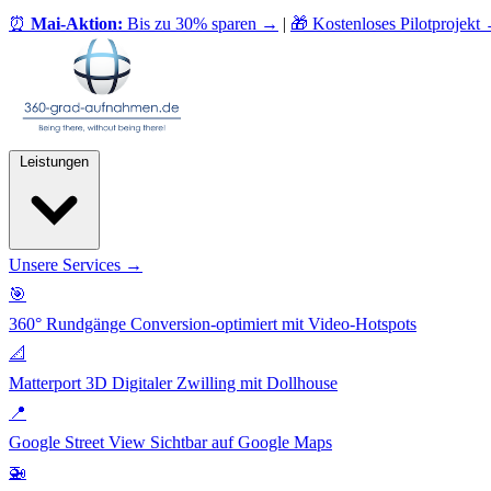
⏰
Mai-Aktion:
Bis zu 30% sparen
→
|
🎁 Kostenloses Pilotprojekt
Leistungen
Unsere Services →
🎯
360° Rundgänge
Conversion-optimiert mit Video-Hotspots
📐
Matterport 3D
Digitaler Zwilling mit Dollhouse
📍
Google Street View
Sichtbar auf Google Maps
🚁