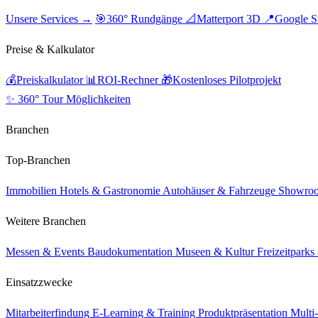
Unsere Services →
🎯
360° Rundgänge
📐
Matterport 3D
📍
Google S
Preise & Kalkulator
💰
Preiskalkulator
📊
ROI-Rechner
🎁
Kostenloses Pilotprojekt
✨ 360° Tour Möglichkeiten
Branchen
Top-Branchen
Immobilien
Hotels & Gastronomie
Autohäuser & Fahrzeuge
Showro
Weitere Branchen
Messen & Events
Baudokumentation
Museen & Kultur
Freizeitpark
Einsatzzwecke
Mitarbeiterfindung
E-Learning & Training
Produktpräsentation
Multi