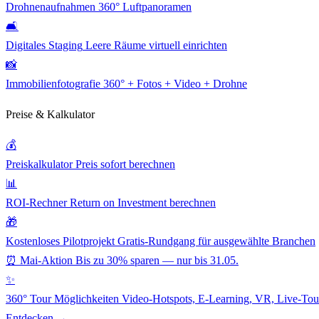
Drohnenaufnahmen
360° Luftpanoramen
🛋️
Digitales Staging
Leere Räume virtuell einrichten
📸
Immobilienfotografie
360° + Fotos + Video + Drohne
Preise & Kalkulator
💰
Preiskalkulator
Preis sofort berechnen
📊
ROI-Rechner
Return on Investment berechnen
🎁
Kostenloses Pilotprojekt
Gratis-Rundgang für ausgewählte Branchen
⏰ Mai-Aktion
Bis zu 30% sparen — nur bis 31.05.
✨
360° Tour Möglichkeiten
Video-Hotspots, E-Learning, VR, Live-Tour
Entdecken →