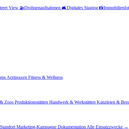
treet View
🚁
Drohnenaufnahmen
🛋️
Digitales Staging
📸
Immobilienfot
oms
Arztpraxen
Fitness & Wellness
s & Zoos
Produktionsstätten
Handwerk & Werkstätten
Kanzleien & Ber
-Standort
Marketing-Kampagne
Dokumentation
Alle Einsatzzwecke →