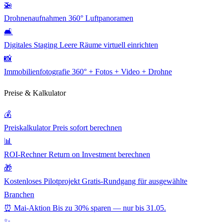
🚁
Drohnenaufnahmen
360° Luftpanoramen
🛋️
Digitales Staging
Leere Räume virtuell einrichten
📸
Immobilienfotografie
360° + Fotos + Video + Drohne
Preise & Kalkulator
💰
Preiskalkulator
Preis sofort berechnen
📊
ROI-Rechner
Return on Investment berechnen
🎁
Kostenloses Pilotprojekt
Gratis-Rundgang für ausgewählte
Branchen
⏰ Mai-Aktion
Bis zu 30% sparen — nur bis 31.05.
✨