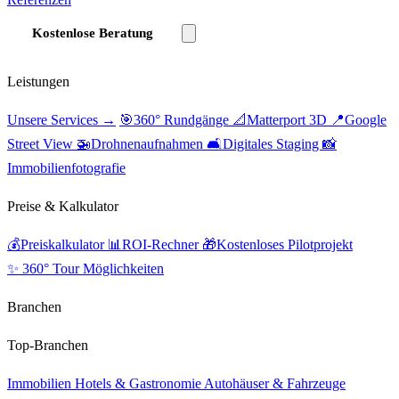
Kostenlose Beratung
Leistungen
Unsere Services →
🎯
360° Rundgänge
📐
Matterport 3D
📍
Google
Street View
🚁
Drohnenaufnahmen
🛋️
Digitales Staging
📸
Immobilienfotografie
Preise & Kalkulator
💰
Preiskalkulator
📊
ROI-Rechner
🎁
Kostenloses Pilotprojekt
✨ 360° Tour Möglichkeiten
Branchen
Top-Branchen
Immobilien
Hotels & Gastronomie
Autohäuser & Fahrzeuge