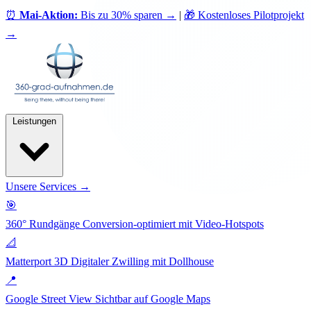
⏰
Mai-Aktion:
Bis zu 30% sparen
→
|
🎁 Kostenloses Pilotprojekt
→
Leistungen
Unsere Services →
🎯
360° Rundgänge
Conversion-optimiert mit Video-Hotspots
📐
Matterport 3D
Digitaler Zwilling mit Dollhouse
📍
Google Street View
Sichtbar auf Google Maps